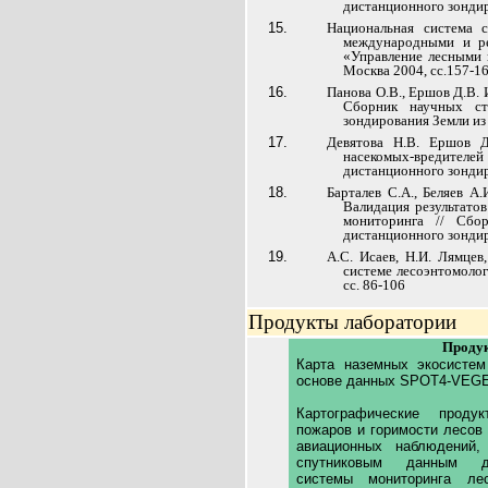
дистанционного зондиро
Национальная система 
международными и ре
«Управление лесными п
Москва 2004, сс.157-1
Панова О.В., Ершов Д.В.
Сборник научных ст
зондирования Земли из 
Девятова Н.В. Ершов 
насекомых-вредителей
дистанционного зондир
Барталев С.А., Беляев А.
Валидация результато
мониторинга // Сбо
дистанционного зондир
А.С. Исаев, Н.И. Лямце
системе лесоэнтомолог
сс. 86-106
Продукты лаборатории
Проду
Карта наземных экосистем
основе данных SPOT4-VEG
Картографические проду
пожаров и горимости лесов
авиационных наблюдений,
спутниковым данным д
системы мониторинга л