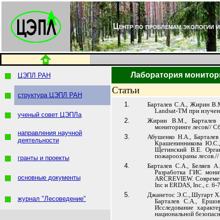
Центр по проблемам экологии и
Лаборатория монитор
ЦЭПЛ РАН
Статьи
структура ЦЭПЛ РАН
Барталев С.А., Жирин В.
Landsat-TM при изучени
ученый совет ЦЭПЛа
Жирин В.М., Барталев 
мониторинге лесов// С
направления научной
Абушенко Н.А., Барталев
деятельности
Крашенинникова Ю.С.,
Щетинский В.Е. Орга
пожароохраны лесов.//
гранты и проекты
Барталев С.А., Беляев А
Разработка ГИС монит
основные документы
ARCREVIEW. Современн
Inc и ERDAS, Inc., с. 6-
Джанетос Э.С.,.Шугарт Х.,
журнал "Лесоведение"
Барталев С.А., Ершо
Исследование характ
национальной безопасно