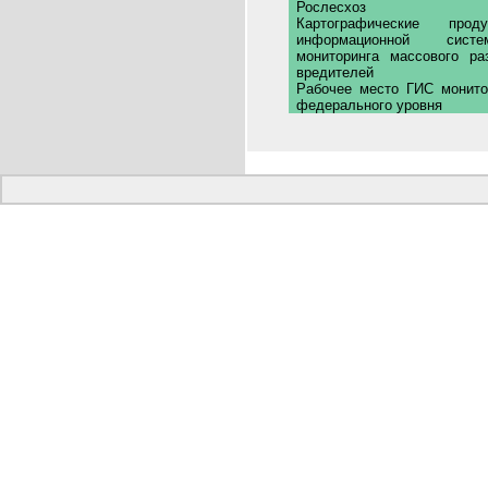
Рослесхоз
Картографические п
информационной систе
мониторинга массового ра
вредителей
Рабочее место ГИС монито
федерального уровня