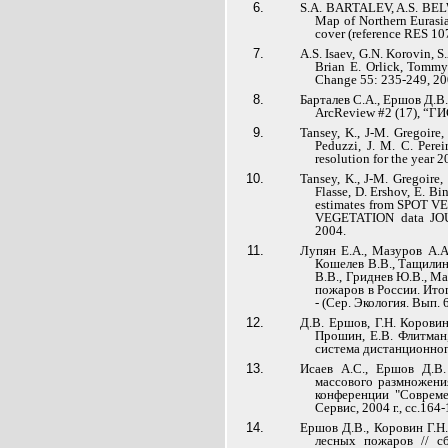
S.A. BARTALEV, A.S. BEL
Map of Northern Eurasia
cover (reference RES 1
A.S. Isaev, G.N. Korovin, S
Brian E. Orlick, Tommy 
Change 55: 235-249, 2
Барталев С.А., Ершов Д.В
ArcReview #2 (17), “ГИ
Tansey, K., J-M. Gregoire, 
Peduzzi, J. M. C. Perei
resolution for the yea
Tansey, K., J-M. Gregoire, 
Flasse, D. Ershov, E. Bi
estimates from SPOT VE
VEGETATION data JO
2004.
Лупян Е.А., Мазуров А.А.
Кошелев В.В., Тащилин 
В.В., Гриднев Ю.В., Ма
пожаров в России. Ито
- (Сер. Экология. Вып. 6
Д.В. Ершов, Г.Н. Коровин
Прошин, Е.В. Флитман,
система дистанционног
Исаев А.С., Ершов Д.В.
массового размножени
конференции "Совреме
Сервис, 2004 г., сс.164
Ершов Д.В., Коровин Г.Н
лесных пожаров // с