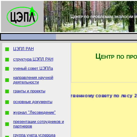
Центр по проблемам экологии и
ЦЭПЛ РАН
Центр по пр
структура ЦЭПЛ РАН
ученый совет ЦЭПЛа
направления научной
деятельности
гранты и проекты
Готовимся к Государственному совету по лесу
основные документы
журнал "Лесоведение"
презентации сотрудников и
партнеров
группа учета углерода